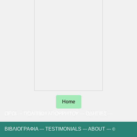
Home
ΟΡΟΙ
---
ΠΟΛΙΤΙΚΗ ΑΠΟΡΡΗΤΟΥ
---
ΟΔΗΓΙΕΣ
---
ΒΙΒΛΙΟΓΡΑΦΙΑ
---
TESTIMONIALS
---
ABOUT
---
©